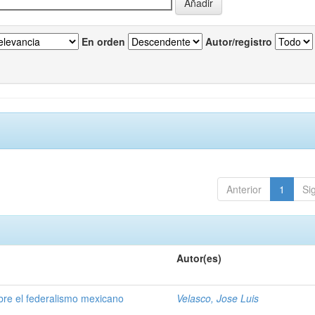
En orden
Autor/registro
Anterior
1
Si
Autor(es)
obre el federalismo mexicano
Velasco, Jose Luis