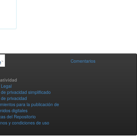
Comentarios
atividad
 Legal
 de privacidad simplificado
 de privacidad
mientos para la publicación de
nidos digitales
icas del Repositorio
nos y condiciones de uso