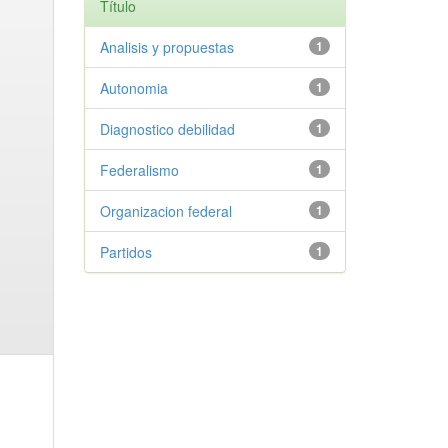
Título
Analisis y propuestas
1
Autonomia
1
Diagnostico debilidad
1
Federalismo
1
Organizacion federal
1
Partidos
1