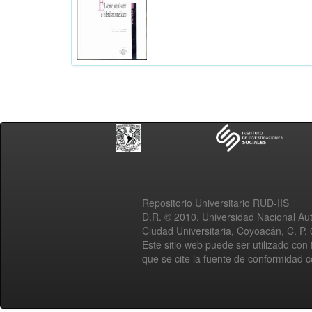
Repositorio Universitario RUD-IIS
D.R. © 2010. Universidad Nacional A
Ciudad Universitaria, Coyoacán, C. P.
Este sitio web puede ser utilizado con 
que se cite la fuente de conformidad 