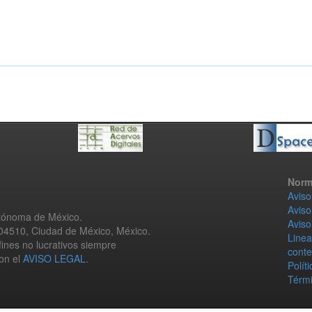
Norm
Aviso
Aviso
utónoma de México.
Aviso
 04510, Ciudad de México, México.
Linea
fines no lucrativos siempre
conte
con el
AVISO LEGAL
.
Polít
Térmi