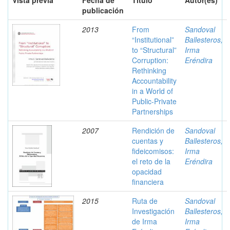
Vista previa
Fecha de
Título
Autor(es)
publicación
2013
From
Sandoval
“Institutional”
Ballesteros,
to “Structural”
Irma
Corruption:
Eréndira
Rethinking
Accountability
in a World of
Public-Private
Partnerships
2007
Rendición de
Sandoval
cuentas y
Ballesteros,
fideicomisos:
Irma
el reto de la
Eréndira
opacidad
financiera
2015
Ruta de
Sandoval
Investigación
Ballesteros,
de Irma
Irma