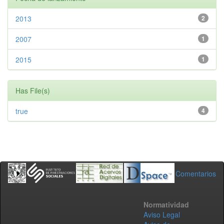
2013
2
2007
1
2015
1
Has File(s)
true
4
Comentarios
Normatividad
Aviso Legal