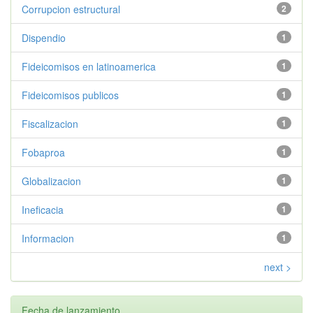
Corrupcion estructural
2
Dispendio
1
Fideicomisos en latinoamerica
1
Fideicomisos publicos
1
Fiscalizacion
1
Fobaproa
1
Globalizacion
1
Ineficacia
1
Informacion
1
next >
Fecha de lanzamiento