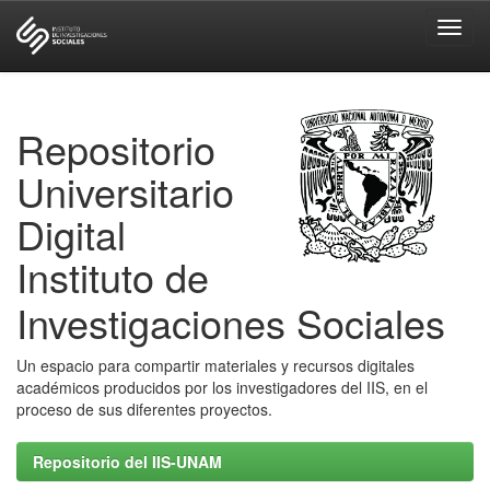
Skip
navigation
Repositorio
Universitario
Digital
Instituto de
Investigaciones Sociales
Un espacio para compartir materiales y recursos digitales
académicos producidos por los investigadores del IIS, en el
proceso de sus diferentes proyectos.
Repositorio del IIS-UNAM