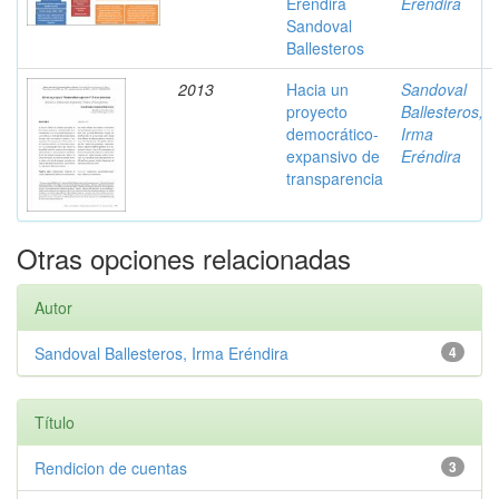
Eréndira
Eréndira
Sandoval
Ballesteros
2013
Hacia un
Sandoval
proyecto
Ballesteros,
democrático-
Irma
expansivo de
Eréndira
transparencia
Otras opciones relacionadas
Autor
Sandoval Ballesteros, Irma Eréndira
4
Título
Rendicion de cuentas
3