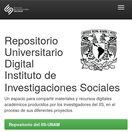
Skip
navigation
Repositorio
Universitario
Digital
Instituto de
Investigaciones Sociales
Un espacio para compartir materiales y recursos digitales
académicos producidos por los investigadores del IIS, en el
proceso de sus diferentes proyectos.
Repositorio del IIS-UNAM