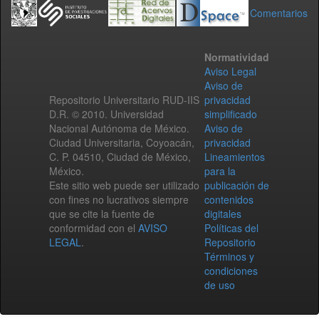
Comentarios
Normatividad
Aviso Legal
Aviso de
Repositorio Universitario RUD-IIS
privacidad
D.R. © 2010. Universidad
simplificado
Nacional Autónoma de México.
Aviso de
Ciudad Universitaria, Coyoacán,
privacidad
C. P. 04510, Ciudad de México,
Lineamientos
México.
para la
Este sitio web puede ser utilizado
publicación de
con fines no lucrativos siempre
contenidos
que se cite la fuente de
digitales
conformidad con el
AVISO
Políticas del
LEGAL
.
Repositorio
Términos y
condiciones
de uso