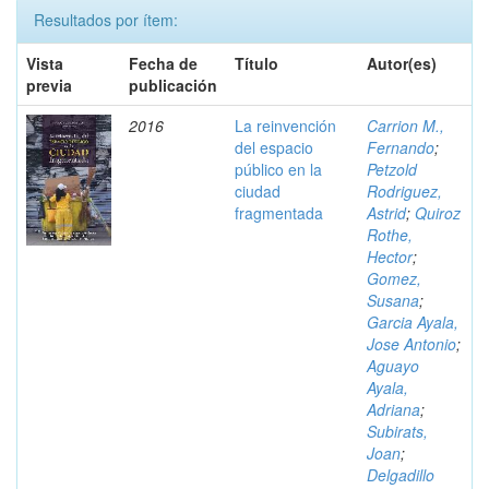
Resultados por ítem:
Vista
Fecha de
Título
Autor(es)
previa
publicación
2016
La reinvención
Carrion M.,
del espacio
Fernando
;
público en la
Petzold
ciudad
Rodriguez,
fragmentada
Astrid
;
Quiroz
Rothe,
Hector
;
Gomez,
Susana
;
Garcia Ayala,
Jose Antonio
;
Aguayo
Ayala,
Adriana
;
Subirats,
Joan
;
Delgadillo