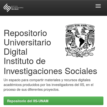
Skip
navigation
Repositorio
Universitario
Digital
Instituto de
Investigaciones Sociales
Un espacio para compartir materiales y recursos digitales
académicos producidos por los investigadores del IIS, en el
proceso de sus diferentes proyectos.
Repositorio del IIS-UNAM