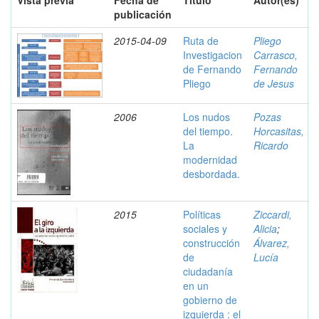
Vista previa
Fecha de
Título
Autor(es)
publicación
2015-04-09
Ruta de
Pliego
Investigacion
Carrasco,
de Fernando
Fernando
Pliego
de Jesus
2006
Los nudos
Pozas
del tiempo.
Horcasitas,
La
Ricardo
modernidad
desbordada.
2015
Políticas
Ziccardi,
sociales y
Alicia
;
construcción
Álvarez,
de
Lucía
ciudadanía
en un
gobierno de
izquierda : el