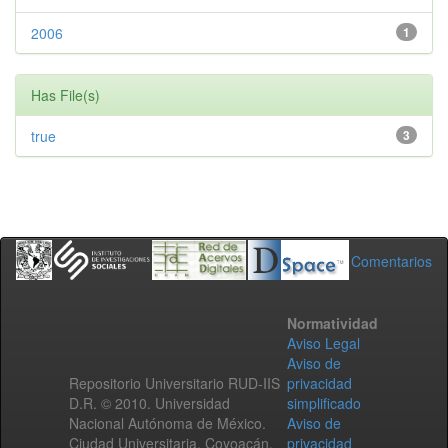
2006
1
Has File(s)
true
3
Comentarios
Normatividad
Aviso Legal
Aviso de
Repositorio Universitario RUD-IIS
privacidad
D.R. © 2010. Universidad
simplificado
Nacional Autónoma de México.
Aviso de
Ciudad Universitaria, Coyoacán,
privacidad