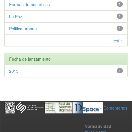
Formas democraticas
1
La Paz
1
Politica urbana
1
next >
Fecha de lanzamiento
2013
1
Comentarios
Normatividad