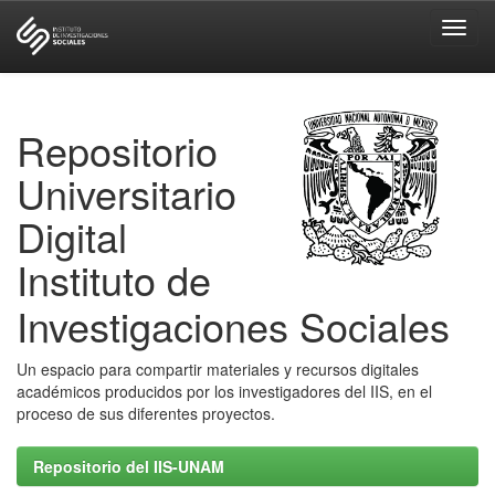
Skip
navigation
Repositorio
Universitario
Digital
Instituto de
Investigaciones Sociales
Un espacio para compartir materiales y recursos digitales
académicos producidos por los investigadores del IIS, en el
proceso de sus diferentes proyectos.
Repositorio del IIS-UNAM