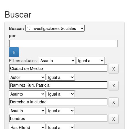
Buscar
Buscar:
por
Filtros actuales: