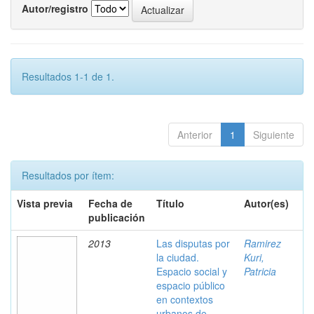
Autor/registro
Resultados 1-1 de 1.
Anterior
1
Siguiente
Resultados por ítem:
Vista previa
Fecha de
Título
Autor(es)
publicación
2013
Las disputas por
Ramirez
la ciudad.
Kuri,
Espacio social y
Patricia
espacio público
en contextos
urbanos de