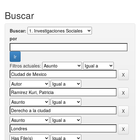
Buscar
Buscar:
por
Filtros actuales: