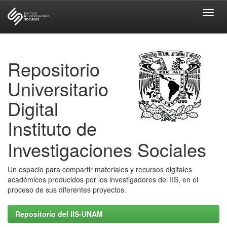
Skip
navigation
Repositorio
Universitario
Digital
Instituto de
Investigaciones Sociales
Un espacio para compartir materiales y recursos digitales
académicos producidos por los investigadores del IIS, en el
proceso de sus diferentes proyectos.
Repositorio del IIS-UNAM