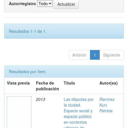
Autor/registro
Resultados 1-1 de 1.
Anterior
1
Siguiente
Resultados por ítem:
Vista previa
Fecha de
Título
Autor(es)
publicación
2013
Las disputas por
Ramirez
la ciudad.
Kuri,
Espacio social y
Patricia
espacio público
en contextos
urbanos de