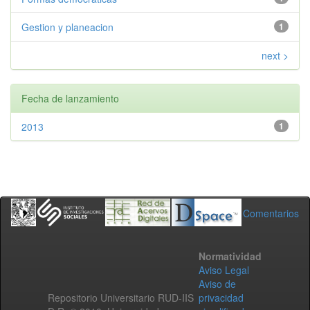
Gestion y planeacion
1
next >
Fecha de lanzamiento
2013
1
Comentarios
Normatividad
Aviso Legal
Aviso de
Repositorio Universitario RUD-IIS
privacidad