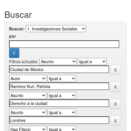
Buscar
Buscar:
por
Filtros actuales: