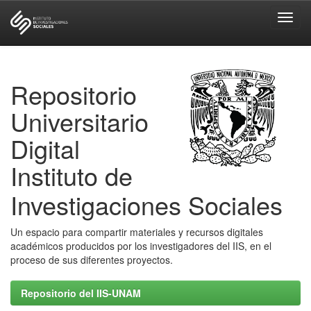
Skip
navigation
Repositorio
Universitario
Digital
Instituto de
Investigaciones Sociales
Un espacio para compartir materiales y recursos digitales
académicos producidos por los investigadores del IIS, en el
proceso de sus diferentes proyectos.
Repositorio del IIS-UNAM