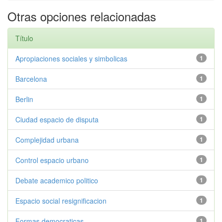
Otras opciones relacionadas
Título
Apropiaciones sociales y simbolicas
1
Barcelona
1
Berlin
1
Ciudad espacio de disputa
1
Complejidad urbana
1
Control espacio urbano
1
Debate academico politico
1
Espacio social resignificacion
1
Formas democraticas
1