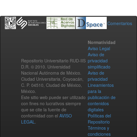
Comentarios
Normatividad
Aviso Legal
Aviso de
Repositorio Universitario RUD-IIS
privacidad
D.R. © 2010. Universidad
simplificado
Nacional Autónoma de México.
Aviso de
Ciudad Universitaria, Coyoacán,
privacidad
C. P. 04510, Ciudad de México,
Lineamientos
México.
para la
Este sitio web puede ser utilizado
publicación de
con fines no lucrativos siempre
contenidos
que se cite la fuente de
digitales
conformidad con el
AVISO
Políticas del
LEGAL
.
Repositorio
Términos y
condiciones