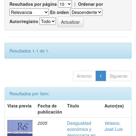
Resultados por página
|
Ordenar por
En orden
Autor/registro
Resultados 1-1 de 1.
Anterior
1
Siguiente
Resultados por ítem:
Vista previa
Fecha de
Título
Autor(es)
publicación
2005
Desigualdad
Velasco,
económica y
José Luis
democracia en