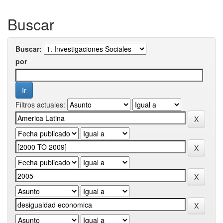
Buscar
Buscar:
por
Filtros actuales: