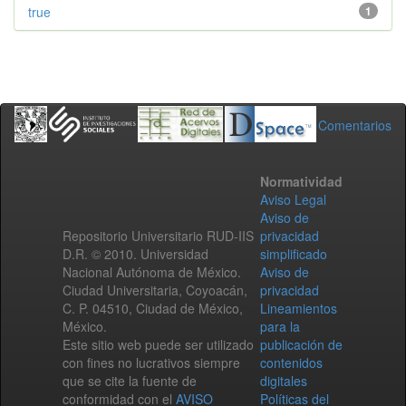
true
1
Comentarios
Normatividad
Aviso Legal
Aviso de
Repositorio Universitario RUD-IIS
privacidad
D.R. © 2010. Universidad
simplificado
Nacional Autónoma de México.
Aviso de
Ciudad Universitaria, Coyoacán,
privacidad
C. P. 04510, Ciudad de México,
Lineamientos
México.
para la
Este sitio web puede ser utilizado
publicación de
con fines no lucrativos siempre
contenidos
que se cite la fuente de
digitales
conformidad con el
AVISO
Políticas del