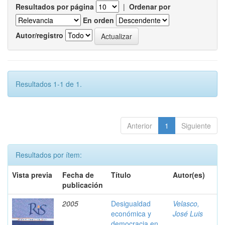
Resultados por página
|
Ordenar por
En orden
Autor/registro
Resultados 1-1 de 1.
Anterior
1
Siguiente
Resultados por ítem:
Vista previa
Fecha de
Título
Autor(es)
publicación
2005
Desigualdad
Velasco,
económica y
José Luis
democracia en