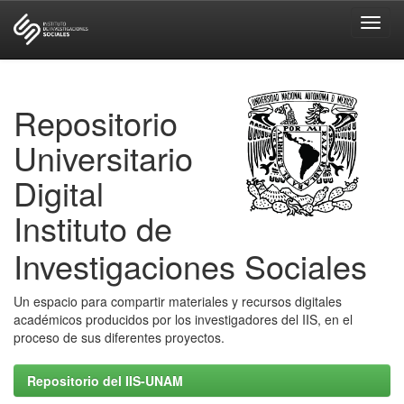
Skip
navigation
Repositorio
Universitario
Digital
Instituto de
Investigaciones Sociales
Un espacio para compartir materiales y recursos digitales
académicos producidos por los investigadores del IIS, en el
proceso de sus diferentes proyectos.
Repositorio del IIS-UNAM