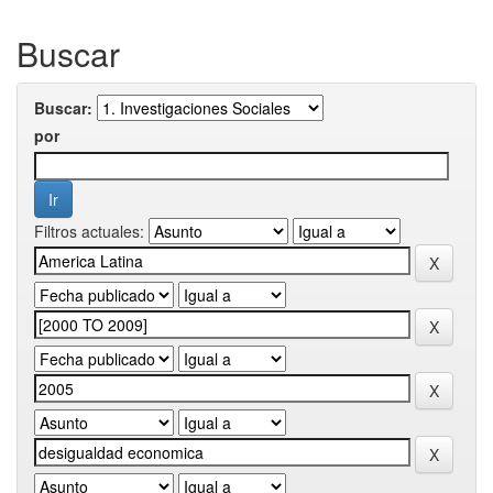
Buscar
Buscar:
por
Filtros actuales: