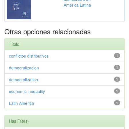
América Latina
Otras opciones relacionadas
Título
conflictos distributivos
1
democratizacion
1
democratization
1
economic inequality
1
Latin America
1
Has File(s)