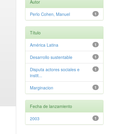
Autor
Perlo Cohen, Manuel
1
Título
América Latina
1
Desarrollo sustentable
1
Disputa actores sociales e
1
instit...
Marginacion
1
Fecha de lanzamiento
2003
1