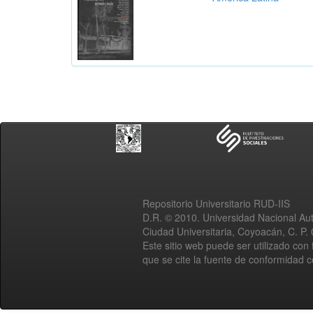
Repositorio Universitario RUD-IIS
D.R. © 2010. Universidad Nacional A
Ciudad Universitaria, Coyoacán, C. P.
Este sitio web puede ser utilizado con 
que se cite la fuente de conformidad 