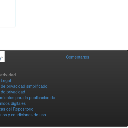
Comentarios
atividad
 Legal
 de privacidad simplificado
 de privacidad
mientos para la publicación de
nidos digitales
icas del Repositorio
nos y condiciones de uso