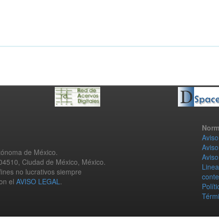
Norm
Aviso
Aviso
utónoma de México.
Aviso
 04510, Ciudad de México, México.
Linea
fines no lucrativos siempre
conte
con el
AVISO LEGAL
.
Polít
Térmi