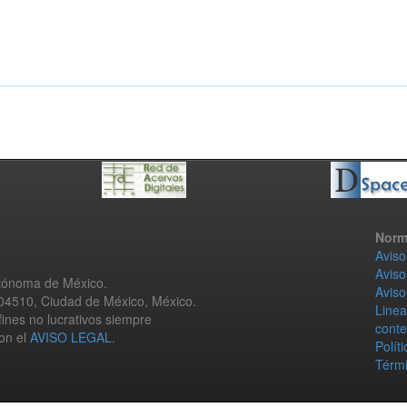
Norm
Aviso
Aviso
utónoma de México.
Aviso
 04510, Ciudad de México, México.
Linea
fines no lucrativos siempre
conte
con el
AVISO LEGAL
.
Polít
Térmi