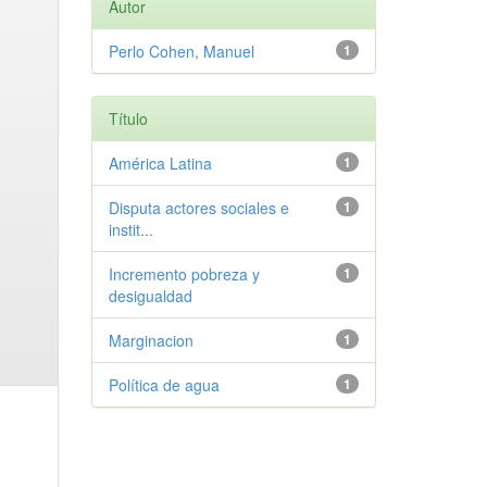
Autor
Perlo Cohen, Manuel
1
Título
América Latina
1
Disputa actores sociales e
1
instit...
Incremento pobreza y
1
desigualdad
Marginacion
1
Política de agua
1