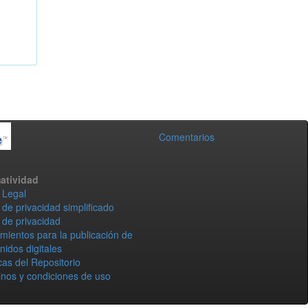
Comentarios
atividad
 Legal
 de privacidad simplificado
 de privacidad
mientos para la publicación de
nidos digitales
icas del Repositorio
nos y condiciones de uso