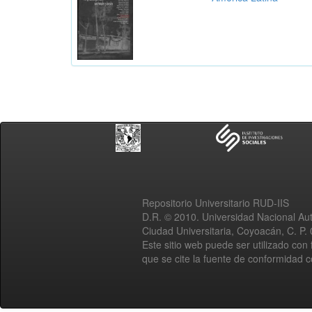
Repositorio Universitario RUD-IIS
D.R. © 2010. Universidad Nacional A
Ciudad Universitaria, Coyoacán, C. P.
Este sitio web puede ser utilizado con 
que se cite la fuente de conformidad 