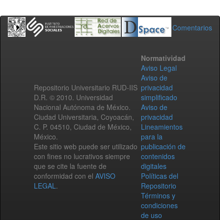
Comentarios
Normatividad
Aviso Legal
Aviso de
Repositorio Universitario RUD-IIS
privacidad
D.R. © 2010. Universidad
simplificado
Nacional Autónoma de México.
Aviso de
Ciudad Universitaria, Coyoacán,
privacidad
C. P. 04510, Ciudad de México,
Lineamientos
México.
para la
Este sitio web puede ser utilizado
publicación de
con fines no lucrativos siempre
contenidos
que se cite la fuente de
digitales
conformidad con el
AVISO
Políticas del
LEGAL
.
Repositorio
Términos y
condiciones
de uso