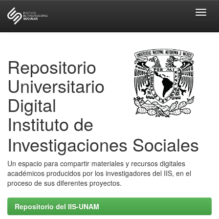
Skip
navigation
Repositorio
Universitario
Digital
Instituto de
Investigaciones Sociales
Un espacio para compartir materiales y recursos digitales
académicos producidos por los investigadores del IIS, en el
proceso de sus diferentes proyectos.
Repositorio del IIS-UNAM