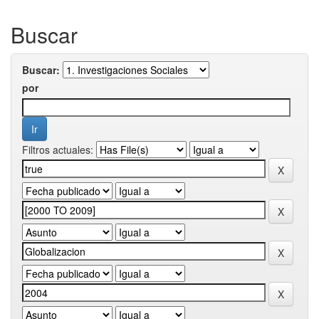
Buscar
Buscar:
por
Filtros actuales: