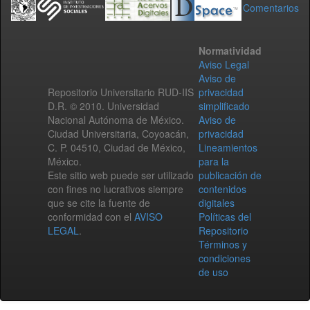
Comentarios
Normatividad
Aviso Legal
Aviso de
Repositorio Universitario RUD-IIS
privacidad
D.R. © 2010. Universidad
simplificado
Nacional Autónoma de México.
Aviso de
Ciudad Universitaria, Coyoacán,
privacidad
C. P. 04510, Ciudad de México,
Lineamientos
México.
para la
Este sitio web puede ser utilizado
publicación de
con fines no lucrativos siempre
contenidos
que se cite la fuente de
digitales
conformidad con el
AVISO
Políticas del
LEGAL
.
Repositorio
Términos y
condiciones
de uso