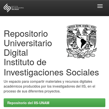
Skip
navigation
Repositorio
Universitario
Digital
Instituto de
Investigaciones Sociales
Un espacio para compartir materiales y recursos digitales
académicos producidos por los investigadores del IIS, en el
proceso de sus diferentes proyectos.
Repositorio del IIS-UNAM