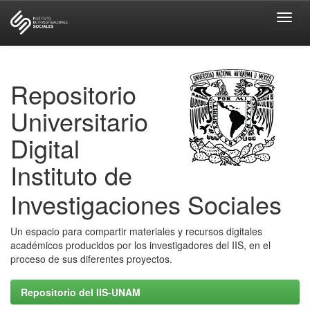
Skip
navigation
Repositorio
Universitario
Digital
Instituto de
Investigaciones Sociales
Un espacio para compartir materiales y recursos digitales
académicos producidos por los investigadores del IIS, en el
proceso de sus diferentes proyectos.
Repositorio del IIS-UNAM