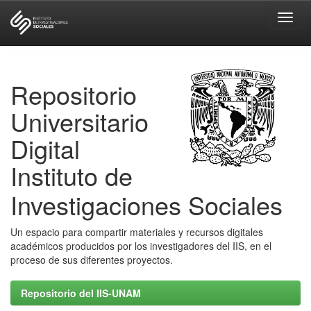
Skip
navigation
Repositorio
Universitario
Digital
Instituto de
Investigaciones Sociales
Un espacio para compartir materiales y recursos digitales
académicos producidos por los investigadores del IIS, en el
proceso de sus diferentes proyectos.
Repositorio del IIS-UNAM