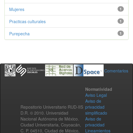
Mujeres
1
Practicas culturales
1
Purepecha
1
Comentarios
Normatividad
Aviso Legal
Aviso de
Repositorio Universitario RUD-IIS
privacidad
D.R. © 2010. Universidad
simplificado
Nacional Autónoma de México.
Aviso de
Ciudad Universitaria, Coyoacán,
privacidad
C. P. 04510, Ciudad de México,
Lineamientos