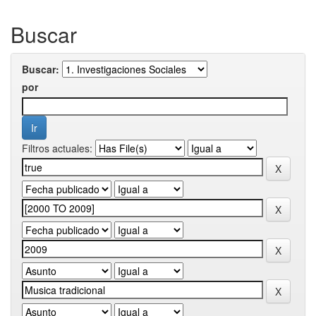
Buscar
Buscar:
por
Filtros actuales: