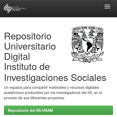
Skip
navigation
Repositorio
Universitario
Digital
Instituto de
Investigaciones Sociales
Un espacio para compartir materiales y recursos digitales
académicos producidos por los investigadores del IIS, en el
proceso de sus diferentes proyectos.
Repositorio del IIS-UNAM