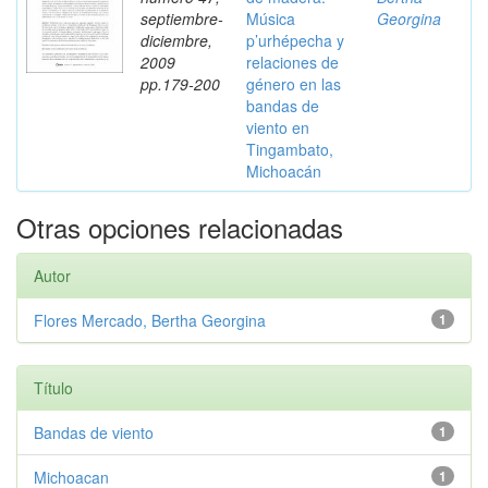
septiembre-
Música
Georgina
diciembre,
p’urhépecha y
2009
relaciones de
pp.179-200
género en las
bandas de
viento en
Tingambato,
Michoacán
Otras opciones relacionadas
Autor
Flores Mercado, Bertha Georgina
1
Título
Bandas de viento
1
Michoacan
1