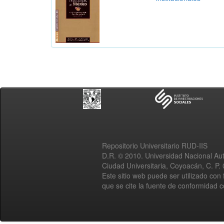
Repositorio Universitario RUD-IIS
D.R. © 2010. Universidad Nacional A
Ciudad Universitaria, Coyoacán, C. P.
Este sitio web puede ser utilizado con 
que se cite la fuente de conformidad 