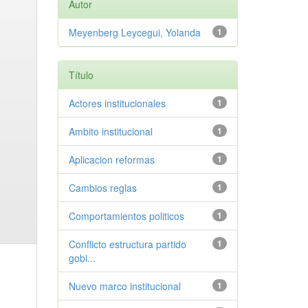
Autor
Meyenberg Leycegui, Yolanda
1
Título
Actores institucionales
1
Ambito institucional
1
Aplicacion reformas
1
Cambios reglas
1
Comportamientos politicos
1
Conflicto estructura partido
1
gobi...
Nuevo marco institucional
1