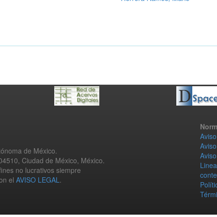
Norm
Aviso
Aviso
utónoma de México.
Aviso
 04510, Ciudad de México, México.
Linea
fines no lucrativos siempre
conte
con el
AVISO LEGAL
.
Polít
Térmi