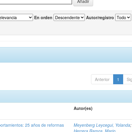
En orden
Autor/registro
Anterior
1
Si
Autor(es)
portamientos: 25 años de reformas
Meyenberg Leycegui, Yolanda
;
Herrera Ramos, Mario