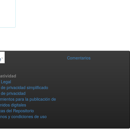
Comentarios
atividad
 Legal
 de privacidad simplificado
 de privacidad
mientos para la publicación de
nidos digitales
icas del Repositorio
nos y condiciones de uso