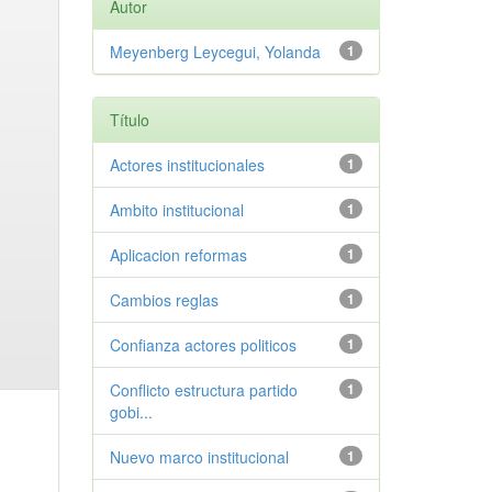
Autor
Meyenberg Leycegui, Yolanda
1
Título
Actores institucionales
1
Ambito institucional
1
Aplicacion reformas
1
Cambios reglas
1
Confianza actores politicos
1
Conflicto estructura partido
1
gobi...
Nuevo marco institucional
1