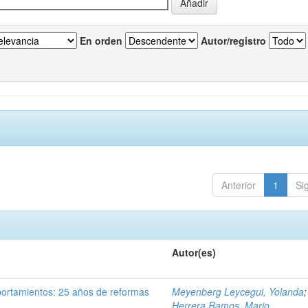
En orden
Autor/registro
Anterior
1
Si
Autor(es)
portamientos: 25 años de reformas
Meyenberg Leycegui, Yolanda
;
Herrera Ramos, Mario