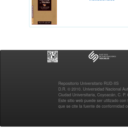
Repositorio Universitario RUD-IIS
D.R. © 2010. Universidad Nacional A
Ciudad Universitaria, Coyoacán, C. P.
Este sitio web puede ser utilizado con 
que se cite la fuente de conformidad 