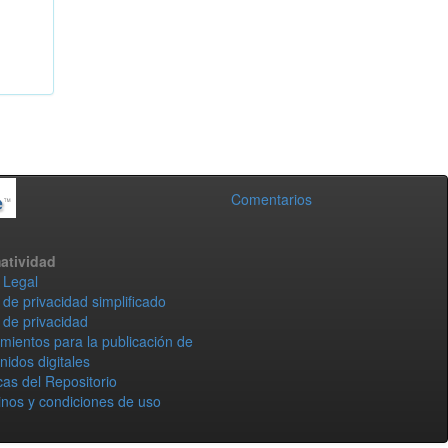
Comentarios
atividad
 Legal
 de privacidad simplificado
 de privacidad
mientos para la publicación de
nidos digitales
icas del Repositorio
nos y condiciones de uso