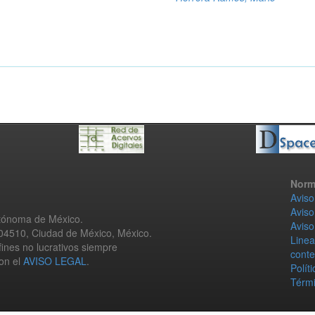
Norm
Aviso
Aviso
utónoma de México.
Aviso
 04510, Ciudad de México, México.
Linea
fines no lucrativos siempre
conte
con el
AVISO LEGAL
.
Polít
Térmi