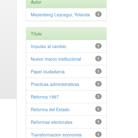
Autor
Meyenberg Leycegui, Yolanda
1
Título
Impulso al cambio
1
Nuevo marco institucional
1
Papel ciudadanía
1
Practicas administrativas
1
Reforma 1997
1
Reforma del Estado
1
Reformas electorales
1
Transformacion economia
1