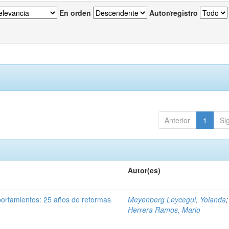
En orden
Autor/registro
Anterior
1
Si
Autor(es)
portamientos: 25 años de reformas
Meyenberg Leycegui, Yolanda
;
Herrera Ramos, Mario