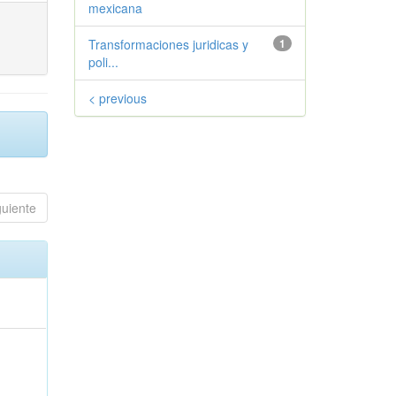
mexicana
Transformaciones juridicas y
1
poli...
< previous
guiente