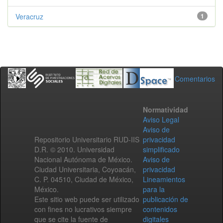
Veracruz
1
Comentarios
Normatividad
Aviso Legal
Aviso de
Repositorio Universitario RUD-IIS
privacidad
D.R. © 2010. Universidad
simplificado
Nacional Autónoma de México.
Aviso de
Ciudad Universitaria, Coyoacán,
privacidad
C. P. 04510, Ciudad de México,
Lineamientos
México.
para la
Este sitio web puede ser utilizado
publicación de
con fines no lucrativos siempre
contenidos
que se cite la fuente de
digitales