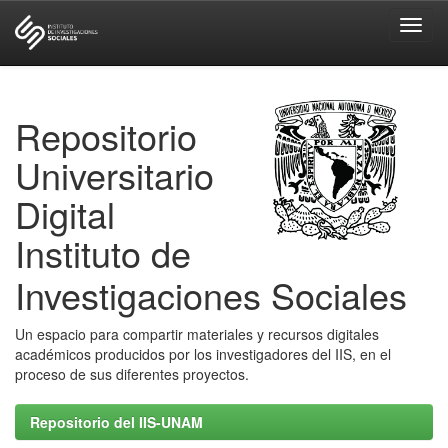
Skip
navigation
Repositorio
Universitario
Digital
Instituto de
Investigaciones Sociales
Un espacio para compartir materiales y recursos digitales
académicos producidos por los investigadores del IIS, en el
proceso de sus diferentes proyectos.
Repositorio del IIS-UNAM