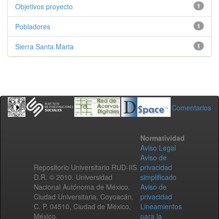
Objetivos proyecto
1
Pobladores
1
Sierra Santa Marta
1
Comentarios
Normatividad
Aviso Legal
Aviso de
Repositorio Universitario RUD-IIS
privacidad
D.R. © 2010. Universidad
simplificado
Nacional Autónoma de México.
Aviso de
Ciudad Universitaria, Coyoacán,
privacidad
C. P. 04510, Ciudad de México,
Lineamientos
México.
para la