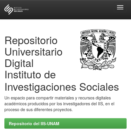
Skip
navigation
Repositorio
Universitario
Digital
Instituto de
Investigaciones Sociales
Un espacio para compartir materiales y recursos digitales
académicos producidos por los investigadores del IIS, en el
proceso de sus diferentes proyectos.
Repositorio del IIS-UNAM