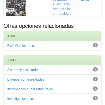
sustentable: un
reto para la
antropología
Otras opciones relacionadas
Autor
Paré Ouellet, Luisa
1
Título
Aciertos y dificultades
1
Diagnostico necesidades
1
Instituciones gubernamentales
1
Investigacion accion
1