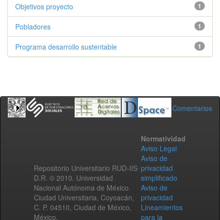
Objetivos proyecto
1
Pobladores
1
Programa desarrollo sustentable
1
Comentarios
Normatividad
Aviso Legal
Aviso de
Repositorio Universitario RUD-IIS
privacidad
D.R. © 2010. Universidad
simplificado
Nacional Autónoma de México.
Aviso de
Ciudad Universitaria, Coyoacán,
privacidad
C. P. 04510, Ciudad de México,
Lineamientos
México.
para la