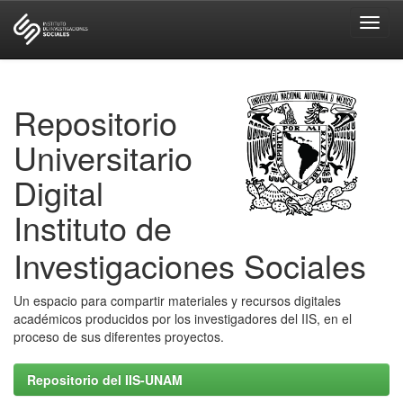
Skip
navigation
Repositorio
Universitario
Digital
Instituto de
Investigaciones Sociales
Un espacio para compartir materiales y recursos digitales
académicos producidos por los investigadores del IIS, en el
proceso de sus diferentes proyectos.
Repositorio del IIS-UNAM