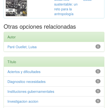
sustentable: un
reto para la
antropología
Otras opciones relacionadas
Autor
Paré Ouellet, Luisa
1
Título
Aciertos y dificultades
1
Diagnostico necesidades
1
Instituciones gubernamentales
1
Investigacion accion
1