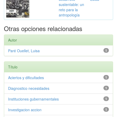
sustentable: un
reto para la
antropología
Otras opciones relacionadas
Autor
Paré Ouellet, Luisa
1
Título
Aciertos y dificultades
1
Diagnostico necesidades
1
Instituciones gubernamentales
1
Investigacion accion
1