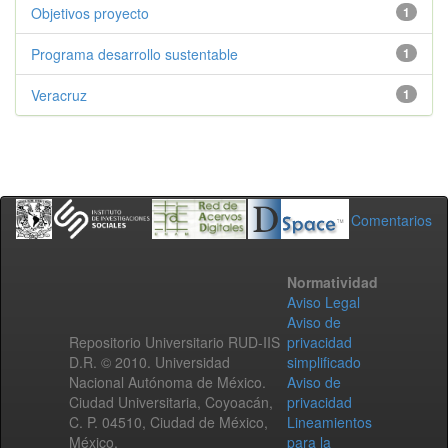
Objetivos proyecto
1
Programa desarrollo sustentable
1
Veracruz
1
Comentarios
Normatividad
Aviso Legal
Aviso de
Repositorio Universitario RUD-IIS
privacidad
D.R. © 2010. Universidad
simplificado
Nacional Autónoma de México.
Aviso de
Ciudad Universitaria, Coyoacán,
privacidad
C. P. 04510, Ciudad de México,
Lineamientos
México.
para la