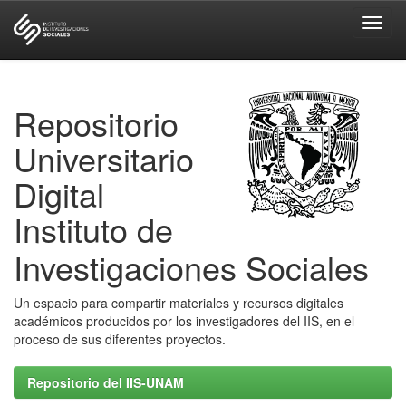
Skip
navigation
Repositorio
Universitario
Digital
Instituto de
Investigaciones Sociales
Un espacio para compartir materiales y recursos digitales
académicos producidos por los investigadores del IIS, en el
proceso de sus diferentes proyectos.
Repositorio del IIS-UNAM