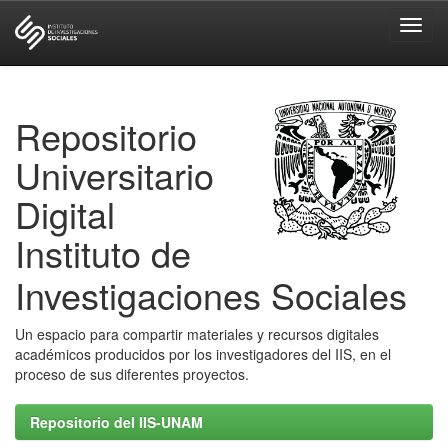
Skip
navigation
Repositorio
Universitario
Digital
Instituto de
Investigaciones Sociales
Un espacio para compartir materiales y recursos digitales
académicos producidos por los investigadores del IIS, en el
proceso de sus diferentes proyectos.
Repositorio del IIS-UNAM