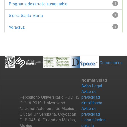
Programa desarrollo sustentable
1
Sierra Santa Marta
1
Veracruz
1
Comentarios
Normatividad
Aviso Legal
Aviso de
Repositorio Universitario RUD-IIS
privacidad
D.R. © 2010. Universidad
simplificado
Nacional Autónoma de México.
Aviso de
Ciudad Universitaria, Coyoacán,
privacidad
C. P. 04510, Ciudad de México,
Lineamientos
México.
para la