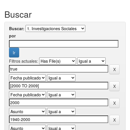
Buscar
Buscar:
por
Filtros actuales: