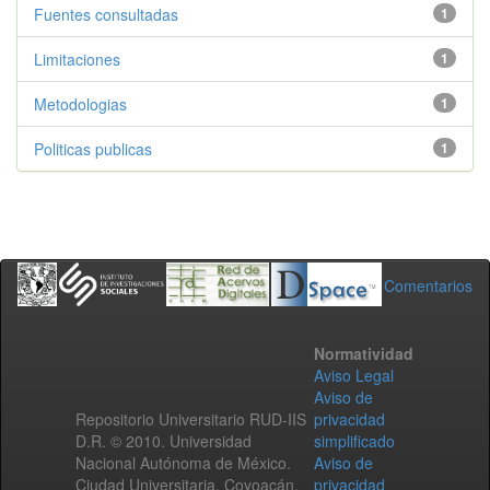
Fuentes consultadas
1
Limitaciones
1
Metodologias
1
Politicas publicas
1
Comentarios
Normatividad
Aviso Legal
Aviso de
Repositorio Universitario RUD-IIS
privacidad
D.R. © 2010. Universidad
simplificado
Nacional Autónoma de México.
Aviso de
Ciudad Universitaria, Coyoacán,
privacidad