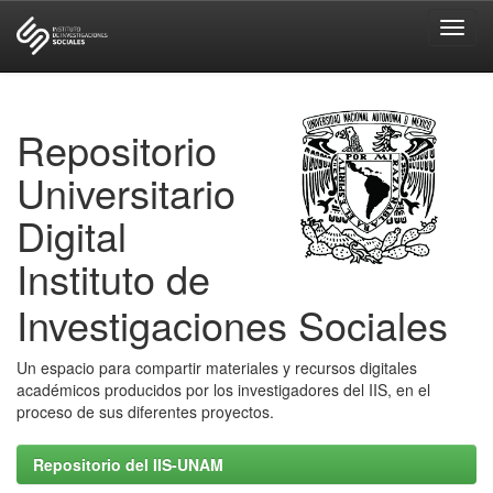
Skip
navigation
Repositorio
Universitario
Digital
Instituto de
Investigaciones Sociales
Un espacio para compartir materiales y recursos digitales
académicos producidos por los investigadores del IIS, en el
proceso de sus diferentes proyectos.
Repositorio del IIS-UNAM