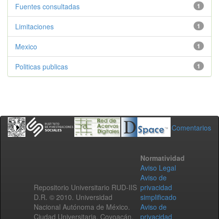
Fuentes consultadas
1
Limitaciones
1
Mexico
1
Politicas publicas
1
Comentarios
Normatividad
Aviso Legal
Aviso de
Repositorio Universitario RUD-IIS
privacidad
D.R. © 2010. Universidad
simplificado
Nacional Autónoma de México.
Aviso de
Ciudad Universitaria, Coyoacán,
privacidad