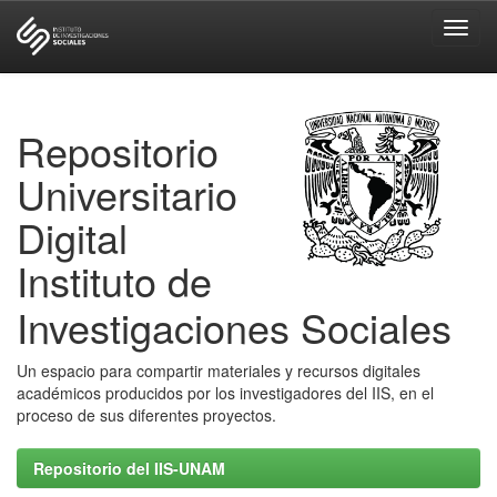
Skip
navigation
Repositorio
Universitario
Digital
Instituto de
Investigaciones Sociales
Un espacio para compartir materiales y recursos digitales
académicos producidos por los investigadores del IIS, en el
proceso de sus diferentes proyectos.
Repositorio del IIS-UNAM