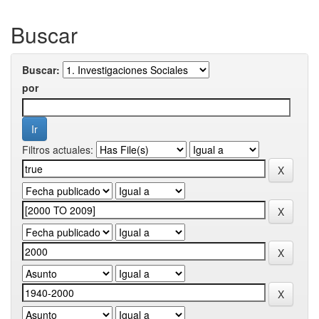
Buscar
Buscar:
por
Filtros actuales: