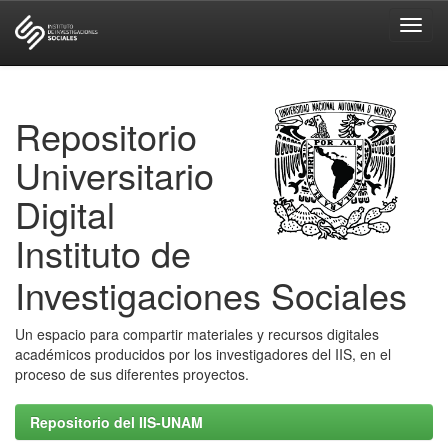
Skip
navigation
Repositorio
Universitario
Digital
Instituto de
Investigaciones Sociales
Un espacio para compartir materiales y recursos digitales
académicos producidos por los investigadores del IIS, en el
proceso de sus diferentes proyectos.
Repositorio del IIS-UNAM