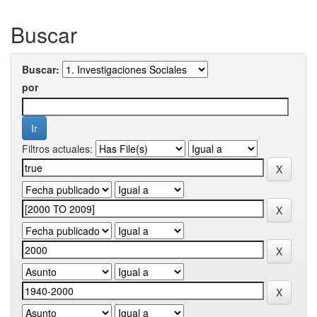
Buscar
Buscar:
por
Filtros actuales: