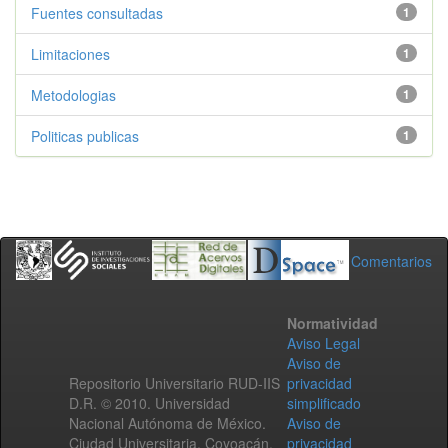
Fuentes consultadas
1
Limitaciones
1
Metodologias
1
Politicas publicas
1
Comentarios
Normatividad
Aviso Legal
Aviso de
Repositorio Universitario RUD-IIS
privacidad
D.R. © 2010. Universidad
simplificado
Nacional Autónoma de México.
Aviso de
Ciudad Universitaria, Coyoacán,
privacidad