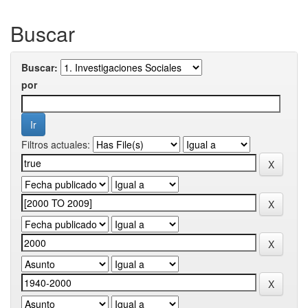
Buscar
Buscar:
por
Filtros actuales: