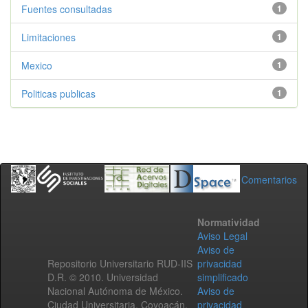
Fuentes consultadas
1
Limitaciones
1
Mexico
1
Politicas publicas
1
Comentarios
Normatividad
Aviso Legal
Aviso de
Repositorio Universitario RUD-IIS
privacidad
D.R. © 2010. Universidad
simplificado
Nacional Autónoma de México.
Aviso de
Ciudad Universitaria, Coyoacán,
privacidad