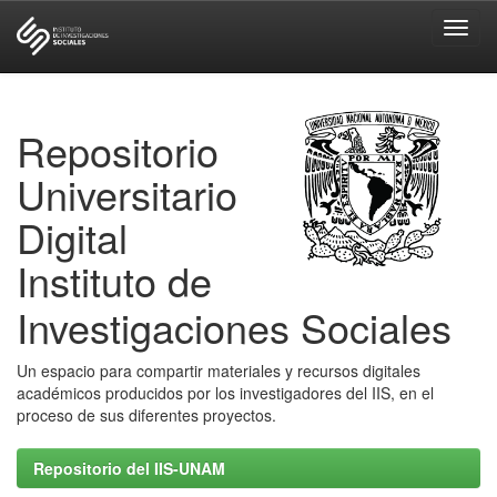
Skip
navigation
Repositorio
Universitario
Digital
Instituto de
Investigaciones Sociales
Un espacio para compartir materiales y recursos digitales
académicos producidos por los investigadores del IIS, en el
proceso de sus diferentes proyectos.
Repositorio del IIS-UNAM