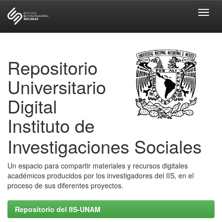
Skip
navigation
Repositorio
Universitario
Digital
Instituto de
Investigaciones Sociales
Un espacio para compartir materiales y recursos digitales
académicos producidos por los investigadores del IIS, en el
proceso de sus diferentes proyectos.
Repositorio del IIS-UNAM