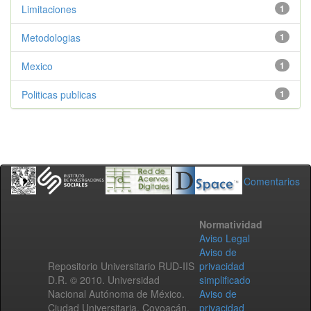
Limitaciones
1
Metodologias
1
Mexico
1
Politicas publicas
1
Comentarios
Normatividad
Aviso Legal
Aviso de
Repositorio Universitario RUD-IIS
privacidad
D.R. © 2010. Universidad
simplificado
Nacional Autónoma de México.
Aviso de
Ciudad Universitaria, Coyoacán,
privacidad