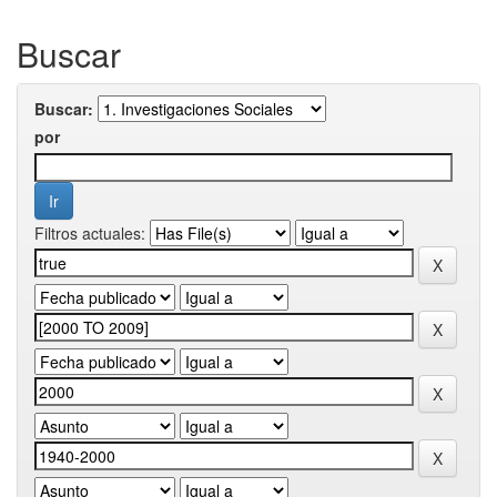
Buscar
Buscar:
por
Filtros actuales: