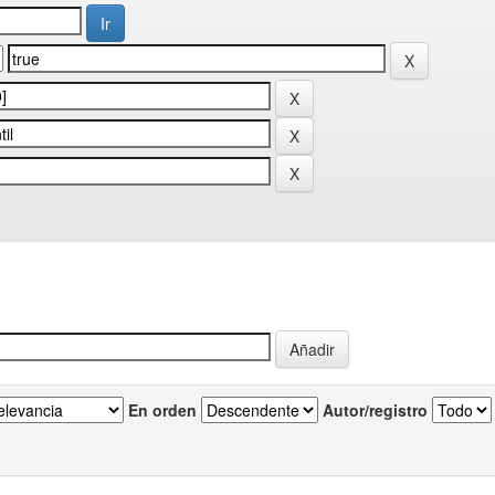
En orden
Autor/registro