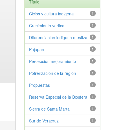
Título
Ciclos y cultura indigena
1
Crecimiento vertical
1
Diferenciacion indigena mestiza
1
Pajapan
1
Percepcion mejoramiento
1
Potrerizacion de la region
1
Propuestas
1
Reserva Especial de la Biosfera
1
Sierra de Santa Marta
1
Sur de Veracruz
1