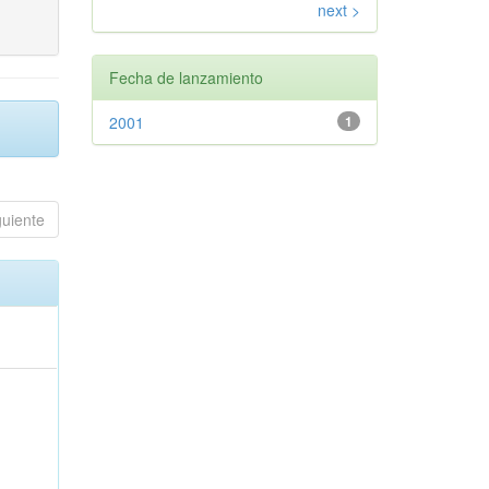
next >
Fecha de lanzamiento
2001
1
guiente