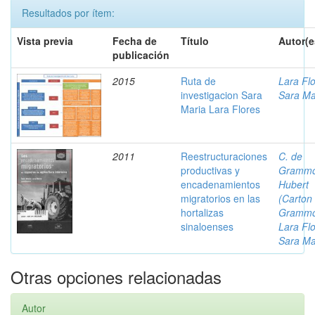
Resultados por ítem:
Vista previa
Fecha de
Título
Autor(e
publicación
2015
Ruta de
Lara Flo
investigacion Sara
Sara Ma
Maria Lara Flores
2011
Reestructuraciones
C. de
productivas y
Grammo
encadenamientos
Hubert
migratorios en las
(Carton
hortalizas
Grammo
sinaloenses
Lara Flo
Sara Ma
Otras opciones relacionadas
Autor