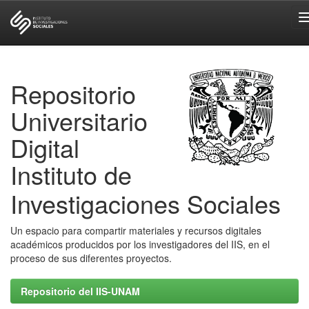
Skip
navigation
Repositorio
Universitario
Digital
Instituto de
Investigaciones Sociales
Un espacio para compartir materiales y recursos digitales
académicos producidos por los investigadores del IIS, en el
proceso de sus diferentes proyectos.
Repositorio del IIS-UNAM