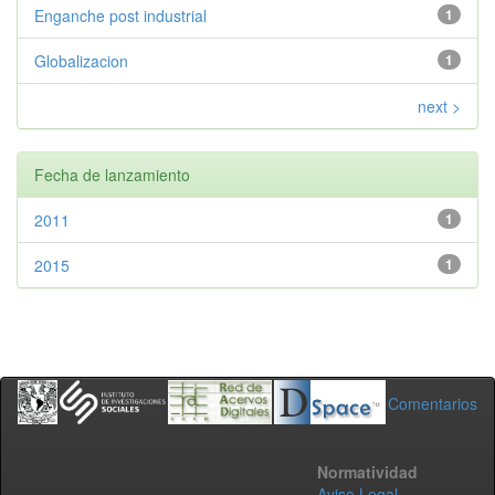
Enganche post industrial
1
Globalizacion
1
next >
Fecha de lanzamiento
2011
1
2015
1
Comentarios
Normatividad
Aviso Legal