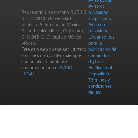
Aviso de
Repositorio Universitario RUD-IIS
privacidad
D.R. © 2010. Universidad
simplificado
Nacional Autónoma de México.
Aviso de
Ciudad Universitaria, Coyoacán,
privacidad
C. P. 04510, Ciudad de México,
Lineamientos
México.
para la
Este sitio web puede ser utilizado
publicación de
con fines no lucrativos siempre
contenidos
que se cite la fuente de
digitales
conformidad con el
AVISO
Políticas del
LEGAL
.
Repositorio
Términos y
condiciones
de uso