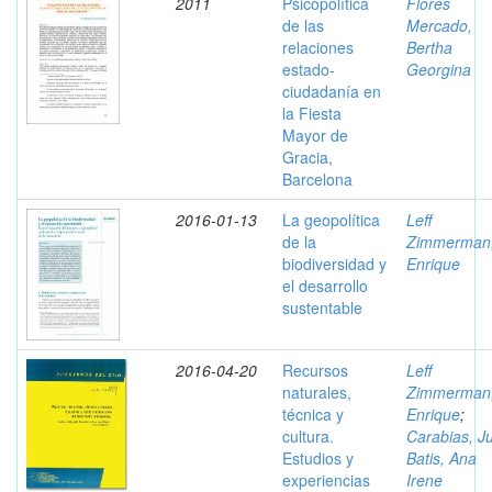
2011
Psicopolítica
Flores
de las
Mercado,
relaciones
Bertha
estado-
Georgina
ciudadanía en
la Fiesta
Mayor de
Gracia,
Barcelona
2016-01-13
La geopolítica
Leff
de la
Zimmerman
biodiversidad y
Enrique
el desarrollo
sustentable
2016-04-20
Recursos
Leff
naturales,
Zimmerman
técnica y
Enrique
;
cultura.
Carabias, Ju
Estudios y
Batis, Ana
experiencias
Irene