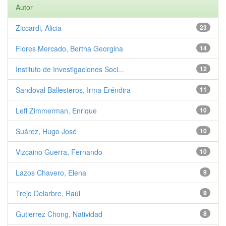
Autor
Ziccardi, Alicia
23
Flores Mercado, Bertha Georgina
14
Instituto de Investigaciones Soci...
12
Sandoval Ballesteros, Irma Eréndira
11
Leff Zimmerman, Enrique
10
Suárez, Hugo José
10
Vizcaino Guerra, Fernando
10
Lazos Chavero, Elena
9
Trejo Delarbre, Raúl
9
Gutierrez Chong, Natividad
8