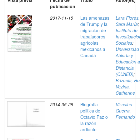
Vista previa
Fecha de
Título
Autor(es)
publicación
2017-11-15
Las amenazas
Lara Flores,
de Trump y la
Sara María
;
migración de
Instituto de
trabajadores
Investigaci
agrícolas
Sociales
;
mexicanos a
Universidad
Canadá
Abierta y
Educación a
Distancia
(CUAED)
;
Brizuela, R
Vézina,
Catherine
2014-05-28
Biografia
Vizcaino
politica de
Guerra,
Octavio Paz o
Fernando
la razón
ardiente