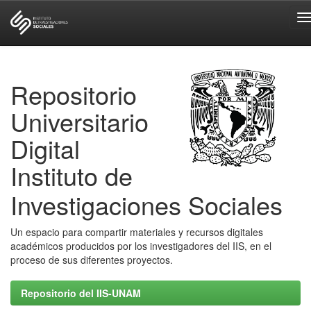
Skip
navigation
Repositorio
Universitario
Digital
Instituto de
Investigaciones Sociales
Un espacio para compartir materiales y recursos digitales
académicos producidos por los investigadores del IIS, en el
proceso de sus diferentes proyectos.
Repositorio del IIS-UNAM