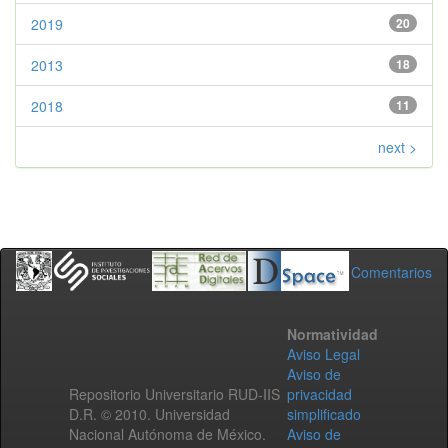
2019
20
2013
18
2018
11
next >
Comentarios
Normatividad
Aviso Legal
Aviso de
Repositorio Universitario RUD-IIS
privacidad
D.R. © 2010. Universidad
simplificado
Nacional Autónoma de México.
Aviso de