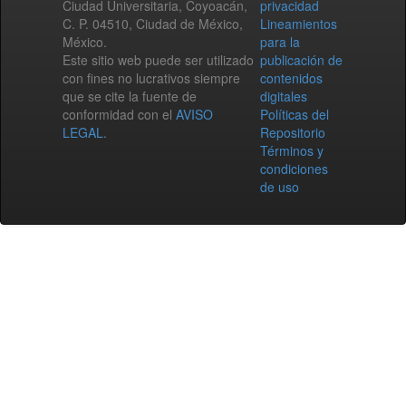
Ciudad Universitaria, Coyoacán,
privacidad
C. P. 04510, Ciudad de México,
Lineamientos
México.
para la
Este sitio web puede ser utilizado
publicación de
con fines no lucrativos siempre
contenidos
que se cite la fuente de
digitales
conformidad con el
AVISO
Políticas del
LEGAL
.
Repositorio
Términos y
condiciones
de uso