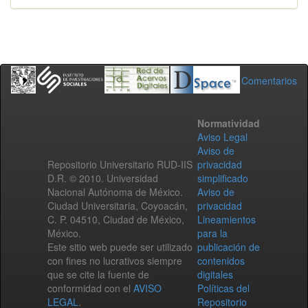
Comentarios
Normatividad
Aviso Legal
Aviso de
Repositorio Universitario RUD-IIS
privacidad
D.R. © 2010. Universidad
simplificado
Nacional Autónoma de México.
Aviso de
Ciudad Universitaria, Coyoacán,
privacidad
C. P. 04510, Ciudad de México,
Lineamientos
México.
para la
Este sitio web puede ser utilizado
publicación de
con fines no lucrativos siempre
contenidos
que se cite la fuente de
digitales
conformidad con el
AVISO
Políticas del
LEGAL
.
Repositorio