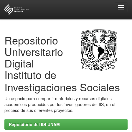
Skip
navigation
Repositorio
Universitario
Digital
Instituto de
Investigaciones Sociales
Un espacio para compartir materiales y recursos digitales
académicos producidos por los investigadores del IIS, en el
proceso de sus diferentes proyectos.
Repositorio del IIS-UNAM