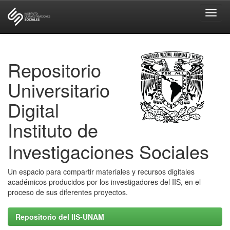
Skip
navigation
Repositorio
Universitario
Digital
Instituto de
Investigaciones Sociales
Un espacio para compartir materiales y recursos digitales
académicos producidos por los investigadores del IIS, en el
proceso de sus diferentes proyectos.
Repositorio del IIS-UNAM