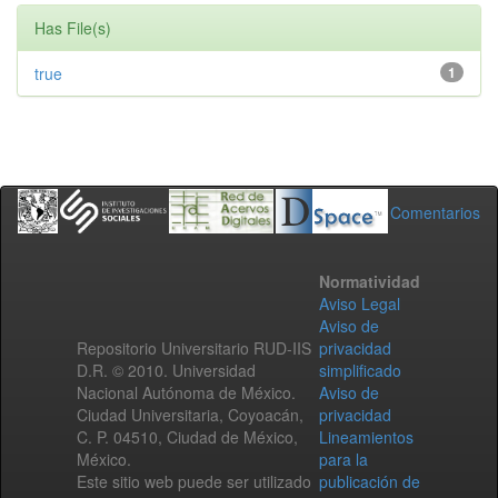
Has File(s)
true
1
Comentarios
Normatividad
Aviso Legal
Aviso de
Repositorio Universitario RUD-IIS
privacidad
D.R. © 2010. Universidad
simplificado
Nacional Autónoma de México.
Aviso de
Ciudad Universitaria, Coyoacán,
privacidad
C. P. 04510, Ciudad de México,
Lineamientos
México.
para la
Este sitio web puede ser utilizado
publicación de