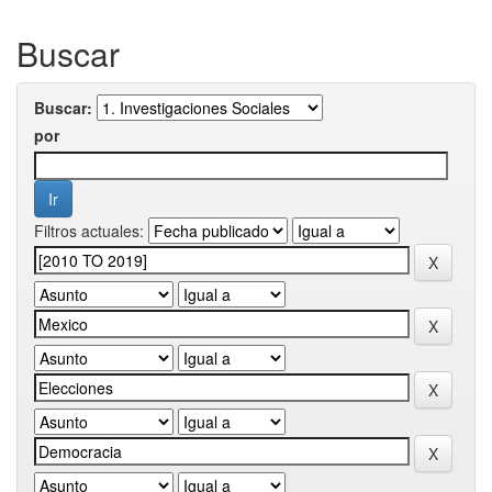
Buscar
Buscar:
por
Filtros actuales: