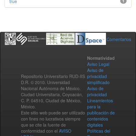
true
1
Comentarios
Normatividad
Aviso Legal
Aviso de
Repositorio Universitario RUD-IIS
privacidad
D.R. © 2010. Universidad
simplificado
Nacional Autónoma de México.
Aviso de
Ciudad Universitaria, Coyoacán,
privacidad
C. P. 04510, Ciudad de México,
Lineamientos
México.
para la
Este sitio web puede ser utilizado
publicación de
con fines no lucrativos siempre
contenidos
que se cite la fuente de
digitales
conformidad con el
AVISO
Políticas del