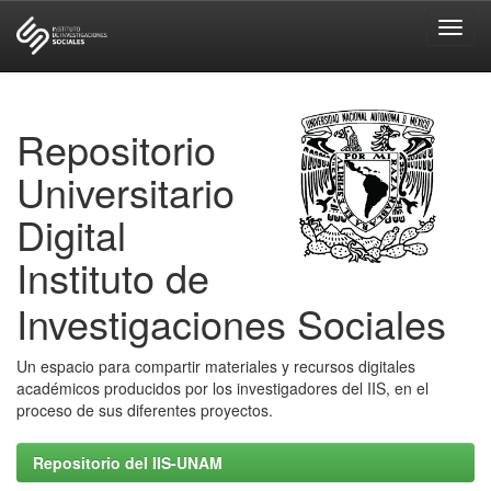
Skip
navigation
Repositorio
Universitario
Digital
Instituto de
Investigaciones Sociales
Un espacio para compartir materiales y recursos digitales
académicos producidos por los investigadores del IIS, en el
proceso de sus diferentes proyectos.
Repositorio del IIS-UNAM