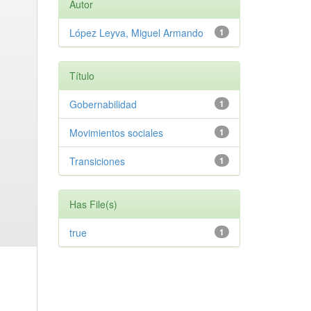
Autor
López Leyva, Miguel Armando
1
Título
Gobernabilidad
1
Movimientos sociales
1
Transiciones
1
Has File(s)
true
1