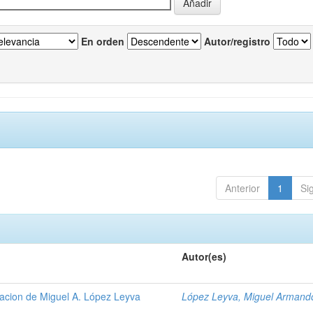
En orden
Autor/registro
Anterior
1
Si
Autor(es)
gacion de Miguel A. López Leyva
López Leyva, Miguel Armand