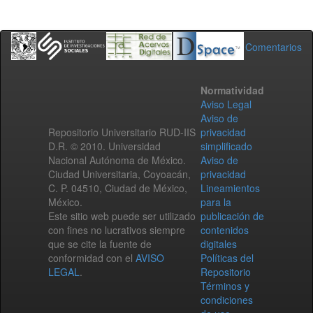
Comentarios
Normatividad
Aviso Legal
Aviso de
Repositorio Universitario RUD-IIS
privacidad
D.R. © 2010. Universidad
simplificado
Nacional Autónoma de México.
Aviso de
Ciudad Universitaria, Coyoacán,
privacidad
C. P. 04510, Ciudad de México,
Lineamientos
México.
para la
Este sitio web puede ser utilizado
publicación de
con fines no lucrativos siempre
contenidos
que se cite la fuente de
digitales
conformidad con el
AVISO
Políticas del
LEGAL
.
Repositorio
Términos y
condiciones