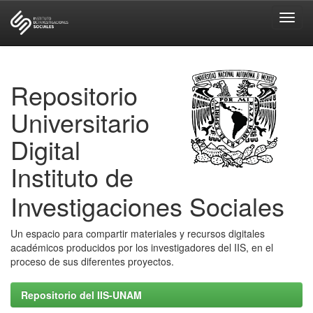
Skip
navigation
Repositorio
Universitario
Digital
Instituto de
Investigaciones Sociales
Un espacio para compartir materiales y recursos digitales
académicos producidos por los investigadores del IIS, en el
proceso de sus diferentes proyectos.
Repositorio del IIS-UNAM