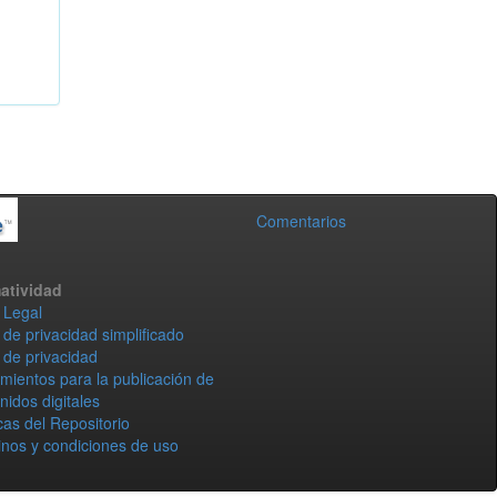
Comentarios
atividad
 Legal
 de privacidad simplificado
 de privacidad
mientos para la publicación de
nidos digitales
icas del Repositorio
nos y condiciones de uso