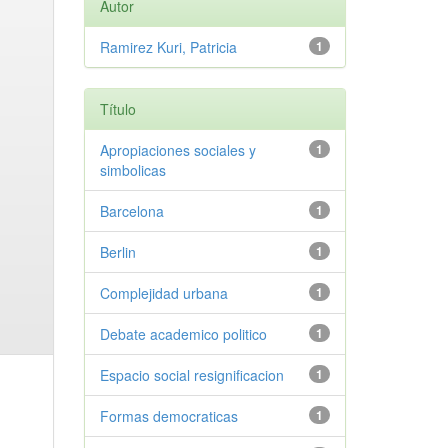
Autor
Ramirez Kuri, Patricia
1
Título
Apropiaciones sociales y
1
simbolicas
Barcelona
1
Berlin
1
Complejidad urbana
1
Debate academico politico
1
Espacio social resignificacion
1
Formas democraticas
1