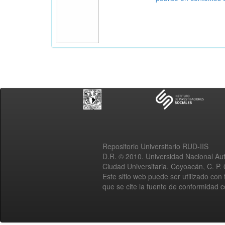
Repositorio Universitario RUD-IIS
D.R. © 2010. Universidad Nacional A
Ciudad Universitaria, Coyoacán, C. P.
Este sitio web puede ser utilizado con 
que se cite la fuente de conformidad 