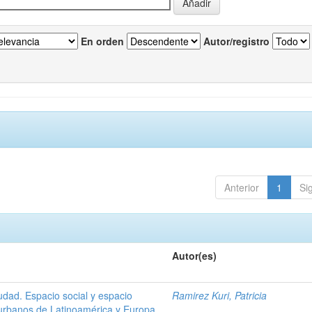
En orden
Autor/registro
Anterior
1
Si
Autor(es)
iudad. Espacio social y espacio
Ramirez Kuri, Patricia
 urbanos de Latinoamérica y Europa