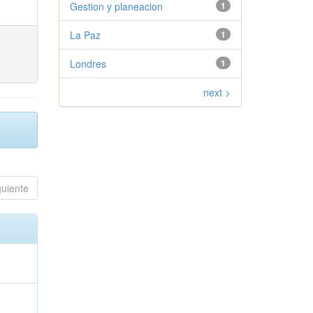
Gestion y planeacion
1
La Paz
1
Londres
1
next >
guiente