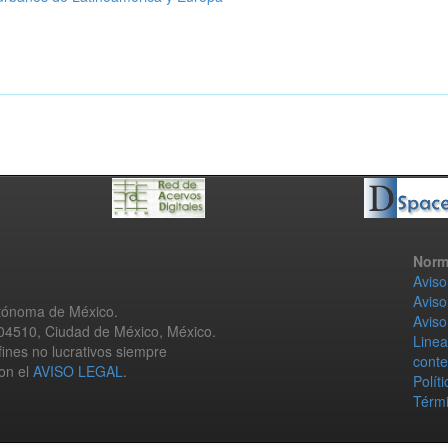
Norm
Aviso
Aviso
utónoma de México.
Aviso
 04510, Ciudad de México, México.
Linea
fines no lucrativos siempre
conte
con el
AVISO LEGAL
.
Polít
Térmi