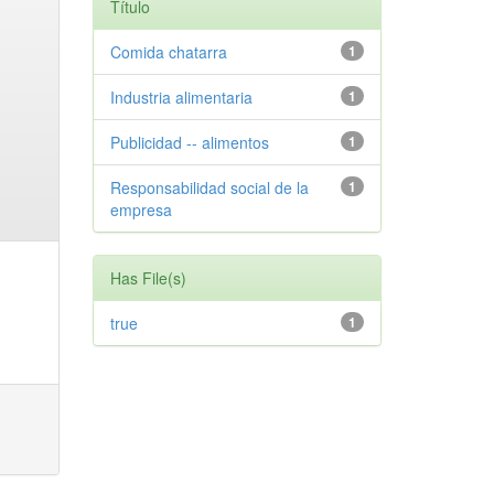
Título
Comida chatarra
1
Industria alimentaria
1
Publicidad -- alimentos
1
Responsabilidad social de la
1
empresa
Has File(s)
true
1