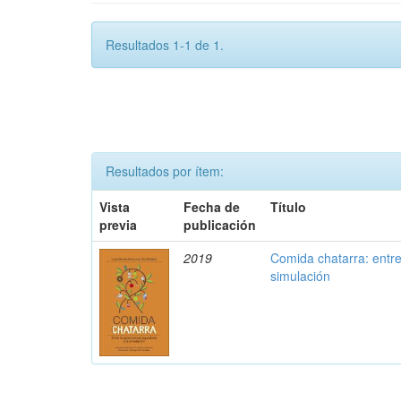
Resultados 1-1 de 1.
Resultados por ítem:
Vista
Fecha de
Título
previa
publicación
2019
Comida chatarra: entre
simulación