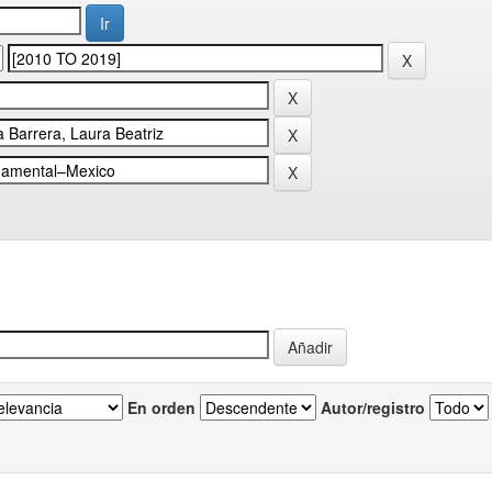
En orden
Autor/registro