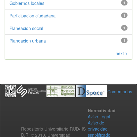
Gobiernos locales
1
Participacion ciudadana
1
Planeacion social
1
Planeacion urbana
1
next >
Comentarios
Normatividad
Aviso Legal
Aviso de
Repositorio Universitario RUD-IIS
privacidad
D.R. © 2010. Universidad
simplificado