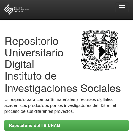
Skip
navigation
Repositorio
Universitario
Digital
Instituto de
Investigaciones Sociales
Un espacio para compartir materiales y recursos digitales
académicos producidos por los investigadores del IIS, en el
proceso de sus diferentes proyectos.
Repositorio del IIS-UNAM