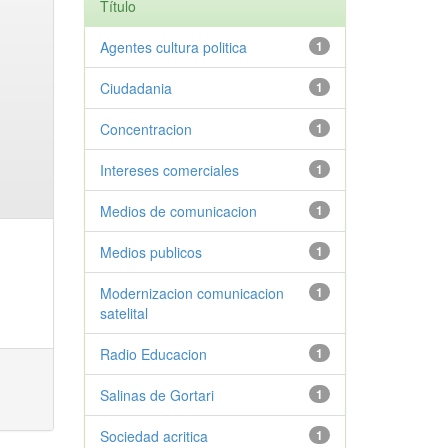
Título
Agentes cultura politica
1
Ciudadania
1
Concentracion
1
Intereses comerciales
1
Medios de comunicacion
1
Medios publicos
1
Modernizacion comunicacion
1
satelital
Radio Educacion
1
Salinas de Gortari
1
Sociedad acritica
1