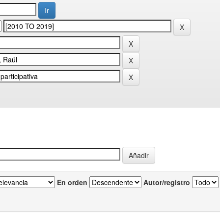
En orden
Autor/registro