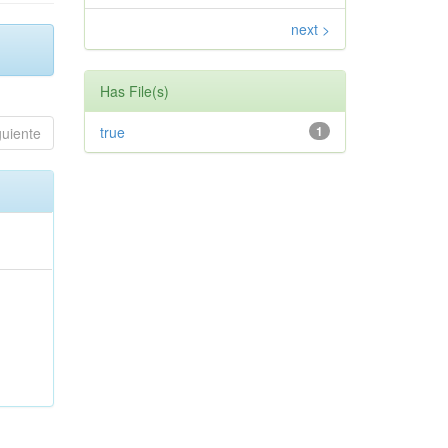
next >
Has File(s)
true
1
guiente