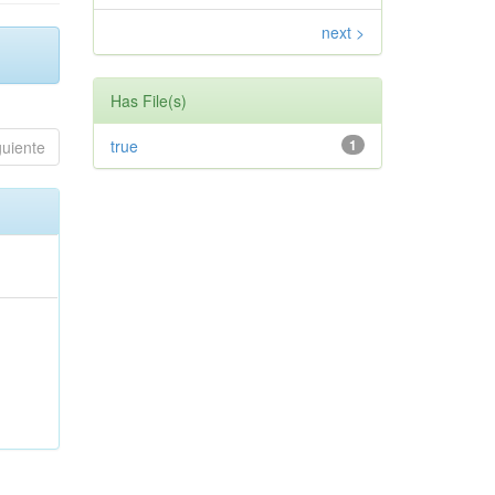
next >
Has File(s)
true
1
guiente