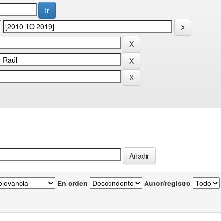
En orden
Autor/registro