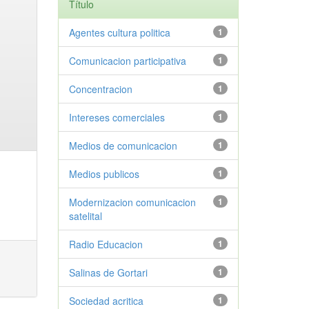
Título
Agentes cultura politica
1
Comunicacion participativa
1
Concentracion
1
Intereses comerciales
1
Medios de comunicacion
1
Medios publicos
1
Modernizacion comunicacion
1
satelital
Radio Educacion
1
Salinas de Gortari
1
Sociedad acritica
1