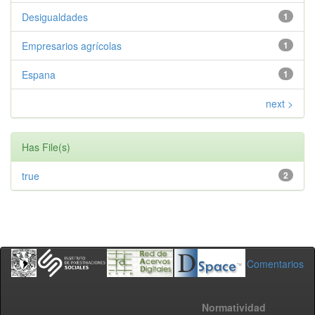
Desigualdades
1
Empresarios agrícolas
1
Espana
1
next >
Has File(s)
true
2
Comentarios
Normatividad