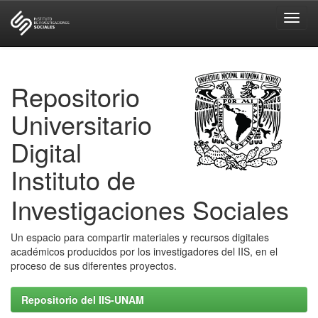
Skip
navigation
Repositorio
Universitario
Digital
Instituto de
Investigaciones Sociales
Un espacio para compartir materiales y recursos digitales
académicos producidos por los investigadores del IIS, en el
proceso de sus diferentes proyectos.
Repositorio del IIS-UNAM