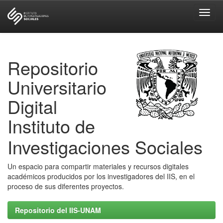
Skip
navigation
Repositorio
Universitario
Digital
Instituto de
Investigaciones Sociales
Un espacio para compartir materiales y recursos digitales
académicos producidos por los investigadores del IIS, en el
proceso de sus diferentes proyectos.
Repositorio del IIS-UNAM