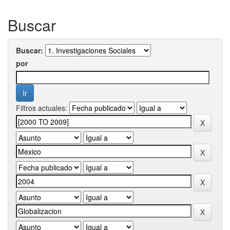
Buscar
Buscar:
por
Filtros actuales: