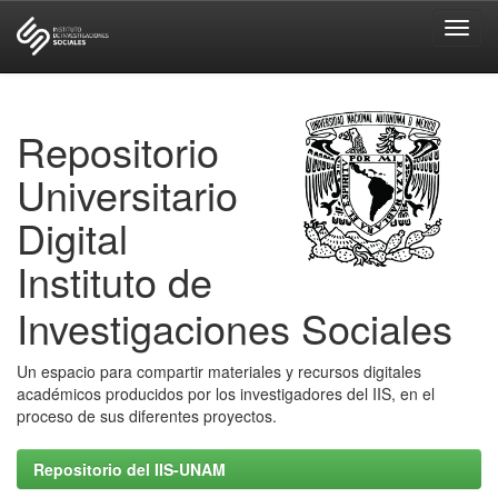
Skip
navigation
Repositorio
Universitario
Digital
Instituto de
Investigaciones Sociales
Un espacio para compartir materiales y recursos digitales
académicos producidos por los investigadores del IIS, en el
proceso de sus diferentes proyectos.
Repositorio del IIS-UNAM