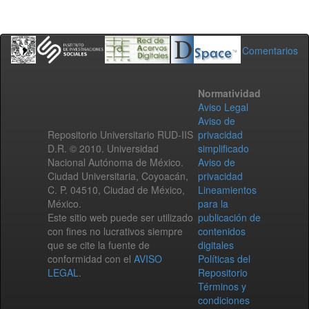
Comentarios
Normatividad
Aviso Legal
Aviso de
Repositorio Universitario RUD-IIS
privacidad
D.R. © 2010. Universidad
simplificado
Nacional Autónoma de México.
Aviso de
Ciudad Universitaria, Coyoacán,
privacidad
C. P. 04510, Ciudad de México,
Lineamientos
México.
para la
Este sitio web puede ser utilizado
publicación de
con fines no lucrativos siempre
contenidos
que se cite la fuente de
digitales
conformidad con el
AVISO
Políticas del
LEGAL
.
Repositorio
Términos y
condiciones