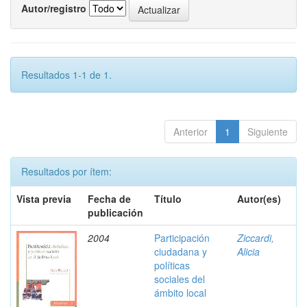
Autor/registro
Resultados 1-1 de 1.
Anterior
1
Siguiente
Resultados por ítem:
Vista previa
Fecha de
Título
Autor(es)
publicación
2004
Participación
Ziccardi,
ciudadana y
Alicia
políticas
sociales del
ámbito local