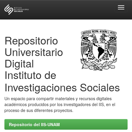
Skip
navigation
Repositorio
Universitario
Digital
Instituto de
Investigaciones Sociales
Un espacio para compartir materiales y recursos digitales
académicos producidos por los investigadores del IIS, en el
proceso de sus diferentes proyectos.
Repositorio del IIS-UNAM