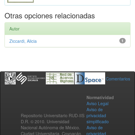
Otras opciones relacionadas
Autor
Ziccardi, Alicia
1
Comentarios
Normatividad
Aviso Legal
Aviso de
Repositorio Universitario RUD-IIS
privacidad
D.R. © 2010. Universidad
simplificado
Nacional Autónoma de México.
Aviso de
Ciudad Universitaria, Coyoacán,
privacidad