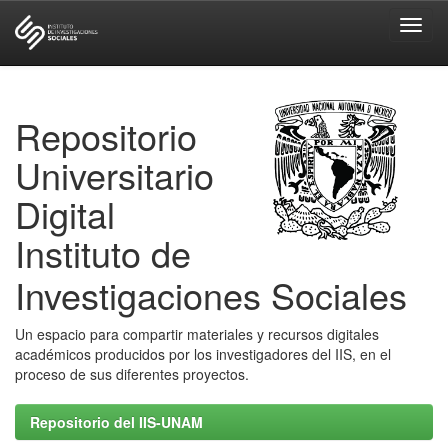
Skip
navigation
Repositorio
Universitario
Digital
Instituto de
Investigaciones Sociales
Un espacio para compartir materiales y recursos digitales
académicos producidos por los investigadores del IIS, en el
proceso de sus diferentes proyectos.
Repositorio del IIS-UNAM