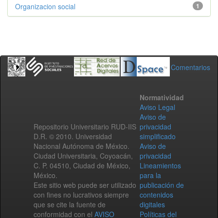
Organizacion social
1
Comentarios
Normatividad
Aviso Legal
Aviso de
Repositorio Universitario RUD-IIS
privacidad
D.R. © 2010. Universidad
simplificado
Nacional Autónoma de México.
Aviso de
Ciudad Universitaria, Coyoacán,
privacidad
C. P. 04510, Ciudad de México,
Lineamientos
México.
para la
Este sitio web puede ser utilizado
publicación de
con fines no lucrativos siempre
contenidos
que se cite la fuente de
digitales
conformidad con el
AVISO
Políticas del