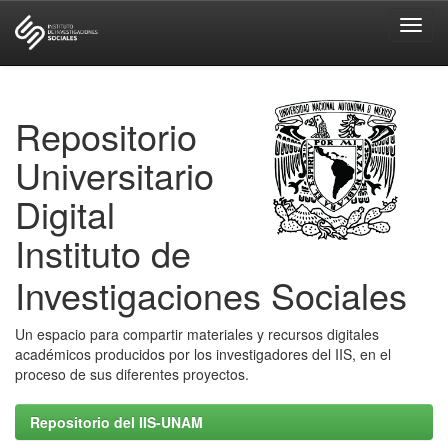
Skip
navigation
Repositorio
Universitario
Digital
Instituto de
Investigaciones Sociales
Un espacio para compartir materiales y recursos digitales
académicos producidos por los investigadores del IIS, en el
proceso de sus diferentes proyectos.
Repositorio del IIS-UNAM