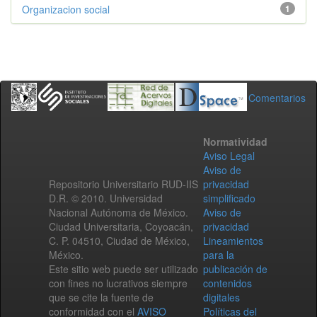
Organizacion social
1
Comentarios
Normatividad
Aviso Legal
Aviso de
Repositorio Universitario RUD-IIS
privacidad
D.R. © 2010. Universidad
simplificado
Nacional Autónoma de México.
Aviso de
Ciudad Universitaria, Coyoacán,
privacidad
C. P. 04510, Ciudad de México,
Lineamientos
México.
para la
Este sitio web puede ser utilizado
publicación de
con fines no lucrativos siempre
contenidos
que se cite la fuente de
digitales
conformidad con el
AVISO
Políticas del