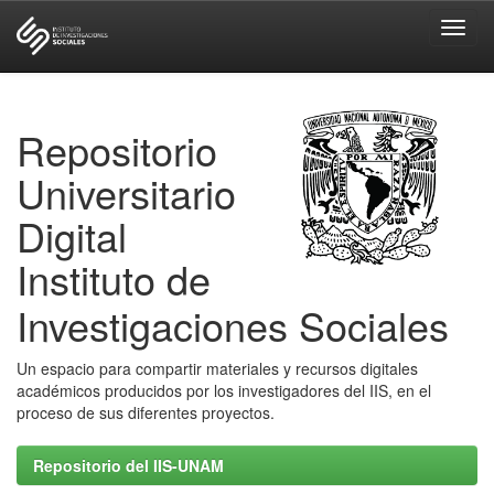
Skip
navigation
Repositorio
Universitario
Digital
Instituto de
Investigaciones Sociales
Un espacio para compartir materiales y recursos digitales
académicos producidos por los investigadores del IIS, en el
proceso de sus diferentes proyectos.
Repositorio del IIS-UNAM