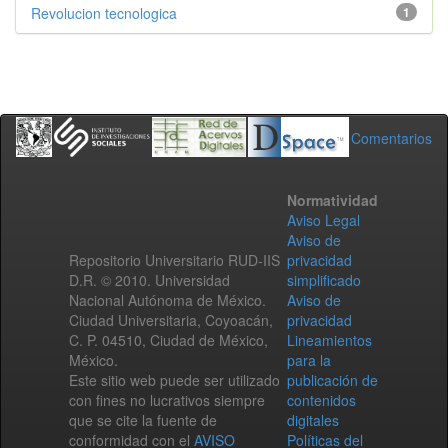
Revolucion tecnologica
1
Comentarios
Normatividad
Aviso Legal
Aviso de
Repositorio Universitario RUD-IIS
privacidad
D.R. © 2010. Universidad
simplificado
Nacional Autónoma de México.
Aviso de
Ciudad Universitaria, Coyoacán,
privacidad
C. P. 04510, Ciudad de México,
Lineamientos
México.
para la
Este sitio web puede ser utilizado
publicación de
con fines no lucrativos siempre
contenidos
que se cite la fuente de
digitales
conformidad con el
AVISO
Políticas del